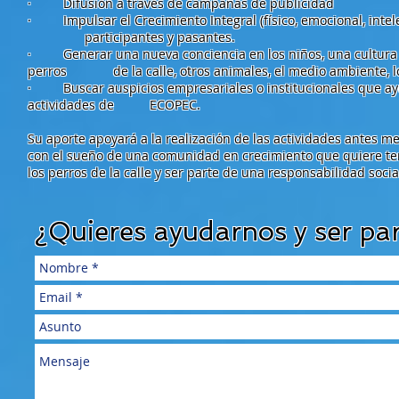
· Difusión a través de campañas de publicidad
· Impulsar el Crecimiento Integral (físico, emocional, inte
participantes y pasantes.
· Generar una nueva conciencia en los niños, una cultura 
perros de la calle, otros animales, el medio ambiente, l
· Buscar auspicios empresariales o institucionales que ayu
actividades de ECOPEC.
Su aporte apoyará a la realización de las actividades antes m
con el sueño de una comunidad en crecimiento que quiere te
los perros de la calle y ser parte de una responsabilidad social
¿Quieres ayudarnos y ser par