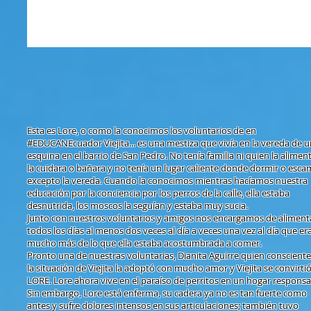
Esta es Lore, o como la conocimos los voluntarios de en
#EDUCANEcuador Viejita... es una mestiza que vivía en la vereda de 
esquina en el barrio de San Pedro. No tenía familia ni quien la aliment
la cuidara o bañara y no tenía un lugar caliente donde dormir o esc
excepto la vereda. Cuando la conocimos mientras hacíamos nuestra
educación por la conciencia por los perros de la calle, ella estaba
desnutrida, los moscos la seguían y estaba muy sucia.
Junto con nuestros voluntarios y amigos nos encargamos de aliment
todos los días al menos dos veces al día a veces una vez al día que er
mucho más de lo que ella estaba acostumbrada a comer.
Pronto una de nuestras voluntarias, Dianita Aguirre quien consciente
la situación de Viejita la adoptó con mucho amor y Viejita se convirti
LORE. Lore ahora vive en el paraíso de perritos en un hogar responsa
Sin embargo, Lore está enferma, su cadera ya no es tan fuerte como
antes y sufre dolores intensos en sus articulaciones; también tuvo