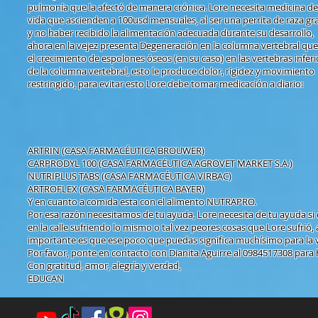
pulmonía que la afectó de manera crónica. Lore necesita medicina de
vida que ascienden a 100usd mensuales, al ser una perrita de raza g
y no haber recibido la alimentación adecuada durante su desarrollo,
ahora en la vejez presenta Degeneración en la columna vertebral que
el crecimiento de espolones óseos (en su caso) en las vertebras inferi
de la columna vertebral, esto le produce dolor, rigidez y movimiento
restringido, para evitar esto Lore debe tomar medicación a diario:
ARTRIN (CASA FARMACÉUTICA BROUWER)
CARPRODYL 100 (CASA FARMACÉUTICA AGROVET MARKET S.A.)
NUTRIPLUS TABS (CASA FARMACÉUTICA VIRBAC)
ARTROFLEX (CASA FARMACÉUTICA BAYER)
Y en cuanto a comida esta con el alimento NUTRAPRO.
Por esa razón necesitamos de tu ayuda, Lore necesita de tu ayuda si 
en la calle sufriendo lo mismo o tal vez peores cosas que Lore sufri
importante es que ese poco que puedas significa muchísimo para la 
Por favor, ponte en contacto con Dianita Aguirre al 0984517308 para 
Con gratitud, amor, alegría y verdad,
EDUCAN