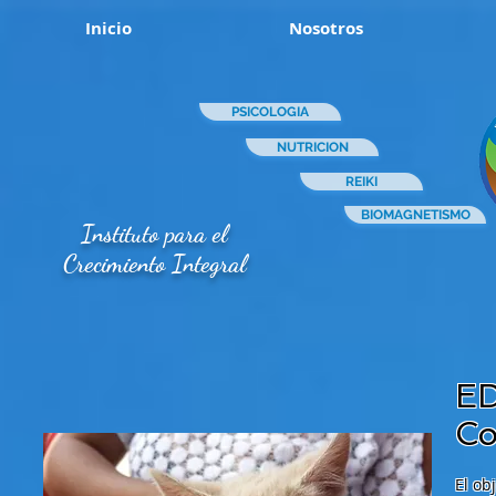
Inicio
Nosotros
PSICOLOGIA
NUTRICION
REIKI
BIOMAGNETISMO
Instituto para el
Crecimiento Integral
ED
Co
El ob