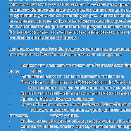
concretas, positivas y constructivas por la vida propia y ajena
hacemos y dejamos de hacer para que los seres a los que q
integralmente y/o vivan en armonía y en paz. La institución s
la compensación que recibe de los diversos servicios que ofre
de sus profesionales que coordinan los proyectos sociales 
Por lo que contamos con voluntarios ocasionales de varias un
eventuales de alumnos caritativos.
Los objetivos específicos del programa son los que a contin
mismos que se llevarán a cabo en base a un cronograma:
· Realizar una encuesta/entrevista con los moradores dond
en la calle.
· Modificar el proyecto con la información recolectada
· Promocionar el Programa de Educación para la Concie
especialmente con las familias que tienen sus perros 
· Realizar una esterilización masiva en el sector de incide
· Aplicar el PEC en diversas instancias:
· Niños del sector a través de actividades lúdicas-forma
incluyen: educación canina conjunta, talleres lúdicos,
mascotas, videos y otros.
· Adolescentes a través de talleres, salidas y formación de 
· Adultos en talleres, charlas, videos, exposiciones de expe