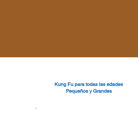
Kung Fu para todas las edades
Pequeños y Grandes​
Horarios:
Martes y Jueves
16
h30 a 18h00 de 5 a 10 años de edad