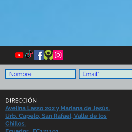
DIRECCIÓN
Avelina Lasso 202 y Mariana de Jesús.
Urb. Capelo, San Rafael, Valle de los
Chillos.
Ecuador. EC171101,