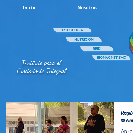
Inicio
Nosotros
PSICOLOGIA
NUTRICION
REIKI
BIOMAGNETISMO
Instituto para el
Crecimiento Integral
Respir
en cu
Apre