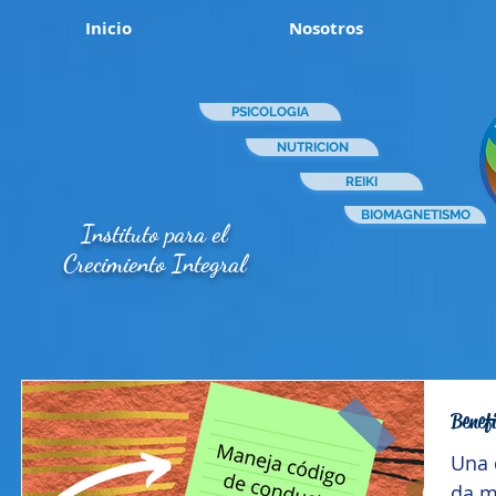
Inicio
Nosotros
PSICOLOGIA
NUTRICION
REIKI
BIOMAGNETISMO
Instituto para el
Crecimiento Integral
Benef
Una 
da m