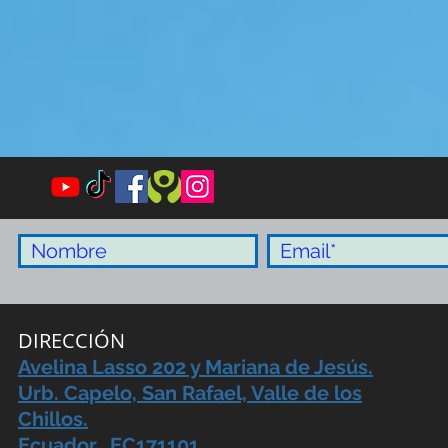
DIRECCIÓN
Avelina Lasso 202 y Mariana de Jesús.
Urb. Capelo, San Rafael, Valle de los
Chillos.
Ecuador. EC171101,