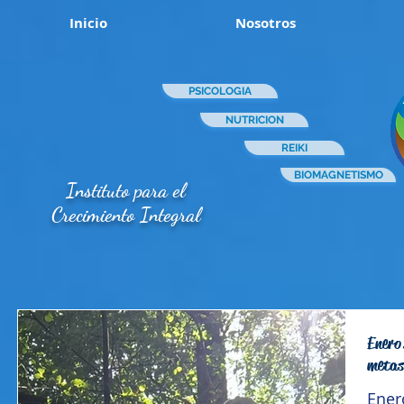
Inicio
Nosotros
PSICOLOGIA
NUTRICION
REIKI
BIOMAGNETISMO
Instituto para el
Crecimiento Integral
Enero
metas
Ener