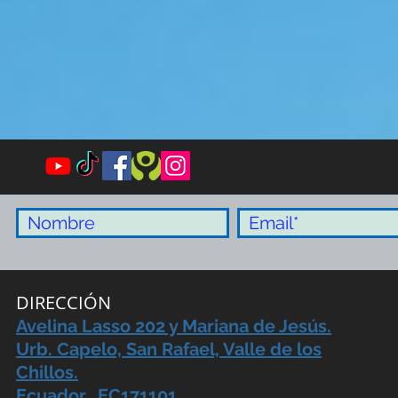
DIRECCIÓN
Avelina Lasso 202 y Mariana de Jesús.
Urb. Capelo, San Rafael, Valle de los
Chillos.
Ecuador. EC171101,