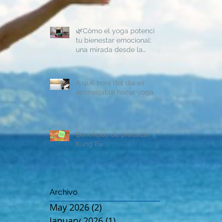
🌿Cómo el yoga potencia
tu bienestar emocional:
una mirada desde la
psicología humanista
A qué hora del día es
aconsejable hacer yoga?
Beneficios de practicar
Kung Fu
Archivo
May 2026
(2)
2 posts
January 2026
(1)
1 post