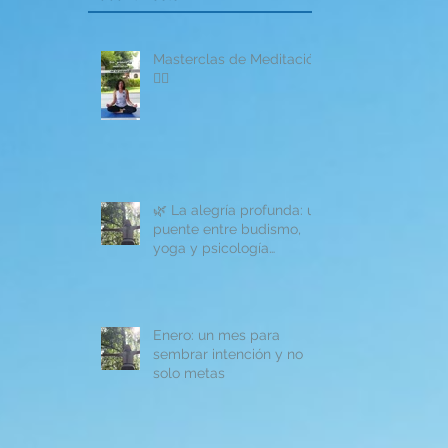
Masterclas de Meditación
🧘‍♂️
🌿 La alegría profunda: un
puente entre budismo,
yoga y psicología
moderna
Enero: un mes para
sembrar intención y no
solo metas