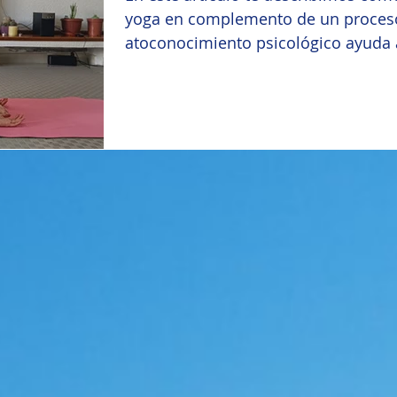
yoga en complemento de un proces
atoconocimiento psicológico ayuda 
que tu salud mejora tanto físcia co
mental