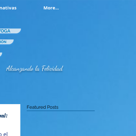
nativas
More...
YOGA
IÓN
Alcanzando la Felicidad
Featured Posts
nal:
o el