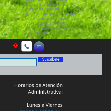
psicologia
psicologiaclinica
psicologiahumanista
psicologiatranspersonal
respeto
salud
saludmental
serenidad
yoga
yogaenelvalledeloschillos
yogaenlamañana
yogaenlinea
yogaici
yogapresencial
Suscríbete
Horarios de Atención
Administrativa:
Lunes a Viernes