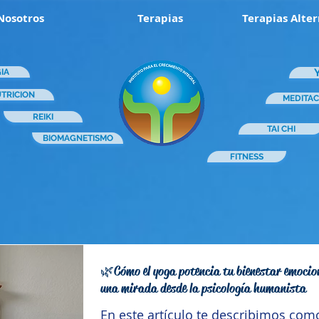
Nosotros
Terapias
Terapias Alter
IA
TRICION
MEDITAC
REIKI
TAI CHI
BIOMAGNETISMO
FITNESS
🌿Cómo el yoga potencia tu bienestar emocio
una mirada desde la psicología humanista
En este artículo te describimos com