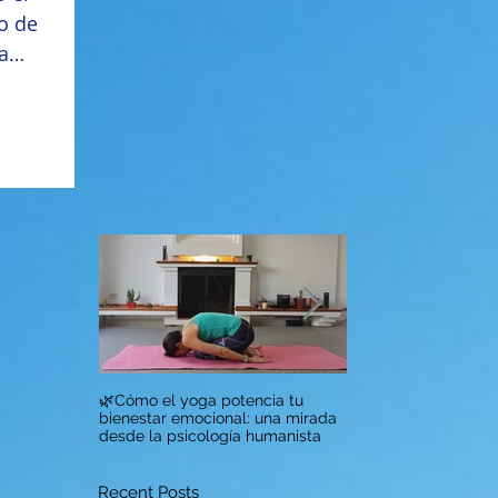
o de
a
mo
🌿Cómo el yoga potencia tu
A qué hora del día e
bienestar emocional: una mirada
hacer yoga?
desde la psicología humanista
Recent Posts