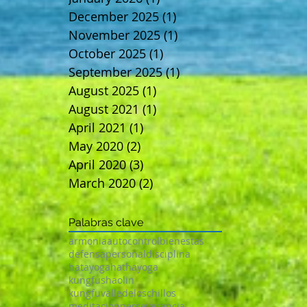
December 2025
(1)
1 post
November 2025
(1)
1 post
October 2025
(1)
1 post
September 2025
(1)
1 post
August 2025
(1)
1 post
August 2021
(1)
1 post
April 2021
(1)
1 post
May 2020
(2)
2 posts
April 2020
(3)
3 posts
March 2020
(2)
2 posts
Palabras clave
armonia
autocontrol
bienestas
defensapersonal
disciplina
hatayoga
hathayoga
kungfushaolin
kungfuvalledeloschillos
meditacion
perseverancia